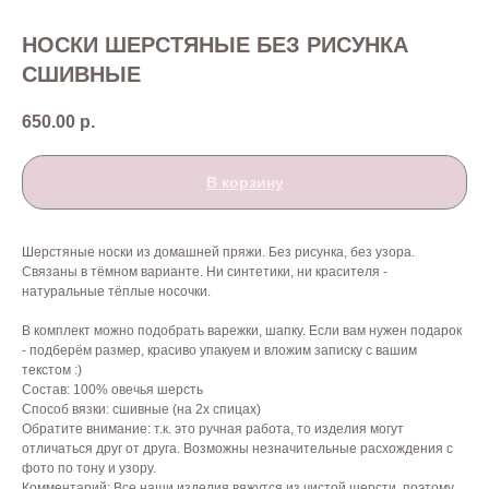
НОСКИ ШЕРСТЯНЫЕ БЕЗ РИСУНКА
СШИВНЫЕ
650.00
р.
В корзину
Шерстяные носки из домашней пряжи. Без рисунка, без узора.
Связаны в тёмном варианте. Ни синтетики, ни красителя -
натуральные тёплые носочки.
В комплект можно подобрать варежки, шапку. Если вам нужен подарок
- подберём размер, красиво упакуем и вложим записку с вашим
текстом :)
Состав: 100% овечья шерсть
Способ вязки: сшивные (на 2х спицах)
Обратите внимание: т.к. это ручная работа, то изделия могут
отличаться друг от друга. Возможны незначительные расхождения с
фото по тону и узору.
Комментарий: Все наши изделия вяжутся из чистой шерсти, поэтому,